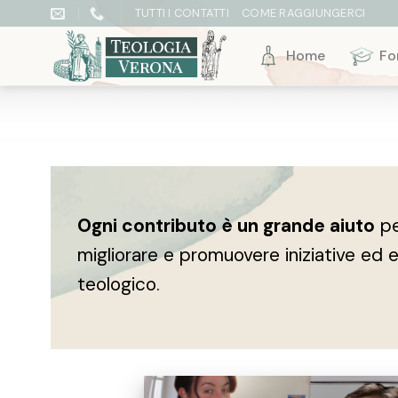
Skip
TUTTI I CONTATTI
COME RAGGIUNGERCI
to
content
Home
Fo
Ogni contributo è un grande aiuto
pe
migliorare e promuovere iniziative ed 
teologico.