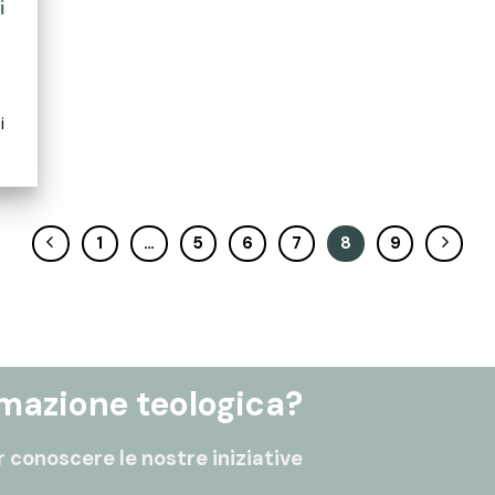
i
i
1
…
5
6
7
8
9
rmazione teologica?
 conoscere le nostre iniziative