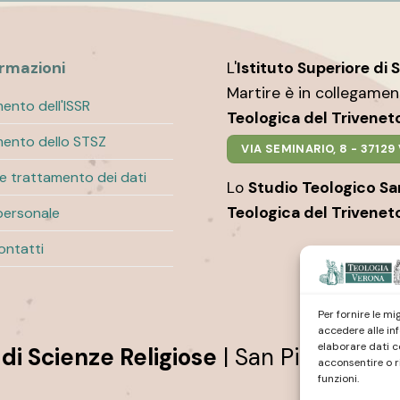
ormazioni
L'
Istituto Superiore di 
Martire è in collegame
ento dell'ISSR
Teologica del Trivenet
ento dello STSZ
VIA SEMINARIO, 8 - 3712
 e trattamento dei dati
Lo
Studio Teologico S
Teologica del Trivenet
personale
contatti
Per fornire le m
accedere alle in
elaborare dati c
 di Scienze Religiose
| San Pietro Mar
acconsentire o r
funzioni.