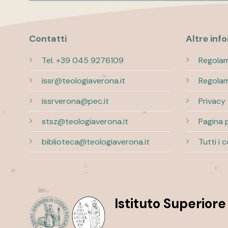
Contatti
Altre inf
Tel. +39 045 9276109
Regolam
issr@teologiaverona.it
Regolam
issrverona@pec.it
Privacy
stsz@teologiaverona.it
Pagina 
biblioteca@teologiaverona.it
Tutti i 
Istituto Superiore