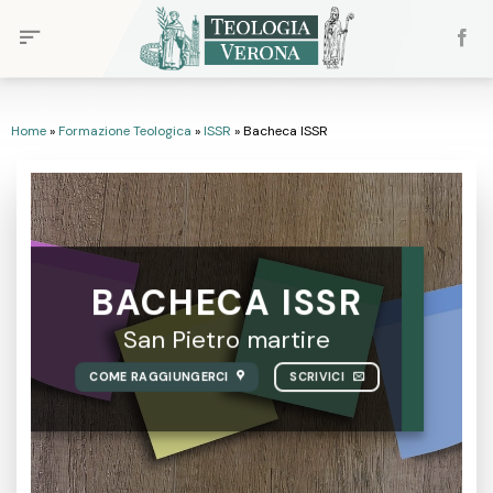
Skip
to
content
Home
»
Formazione Teologica
»
ISSR
»
Bacheca ISSR
BACHECA ISSR
San Pietro martire
COME RAGGIUNGERCI
SCRIVICI