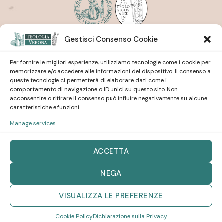
Gestisci Consenso Cookie
Istituto Superiore di Scienze Religiose
| San Pietro
Martire
Studio Teologico
| San Zeno
Per fornire le migliori esperienze, utilizziamo tecnologie come i cookie per
memorizzare e/o accedere alle informazioni del dispositivo. Il consenso a
queste tecnologie ci permetterà di elaborare dati come il
comportamento di navigazione o ID unici su questo sito. Non
acconsentire o ritirare il consenso può influire negativamente su alcune
caratteristiche e funzioni.
Manage services
Istituto Superiore di Scienze Religiose
| San Pietro
Martire
Studio Teologico
| San Zeno
ACCETTA
NEGA
VISUALIZZA LE PREFERENZE
created by internetidea -
web agency vr
Copyright 2026 ©
Teologia Verona
Cookie Policy
Dichiarazione sulla Privacy