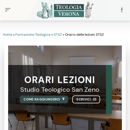
Skip
to
content
Home
»
Formazione Teologica
»
STSZ
»
Orario delle lezioni STSZ
ORARI LEZIONI
Studio Teologico San Zeno
COME RAGGIUNGERCI
SCRIVICI