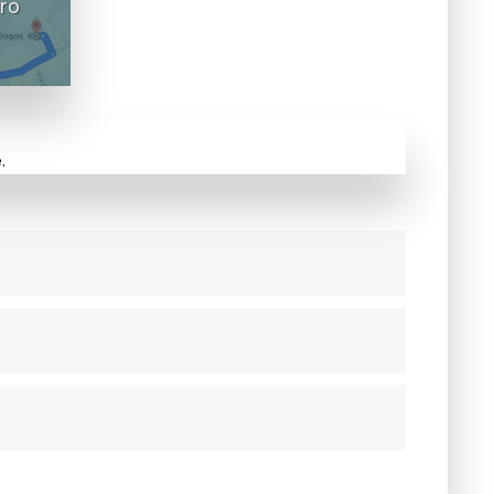
uro
.