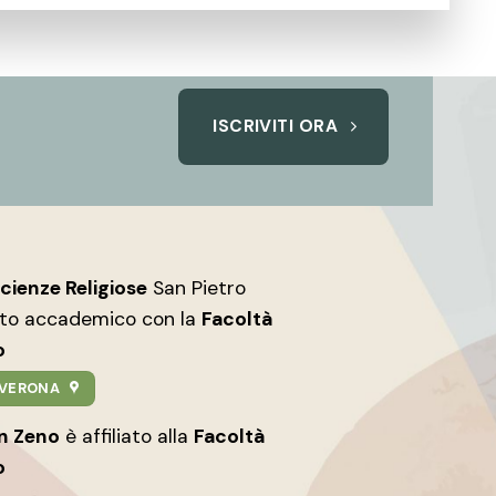
ISCRIVITI ORA
Scienze Religiose
San Pietro
nto accademico con la
Facoltà
o
9 VERONA
an Zeno
è affiliato alla
Facoltà
o