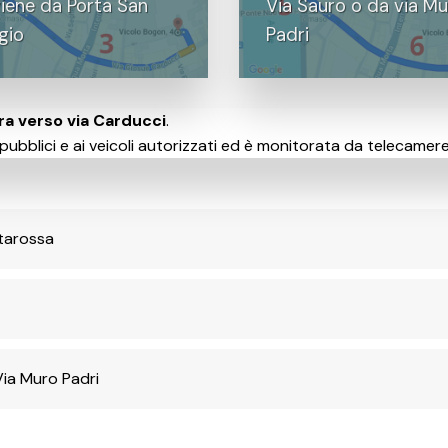
iene da Porta San
Via Sauro o da via M
gio
Padri
tra verso via Carducci
.
i pubblici e ai veicoli autorizzati ed è monitorata da telecamere
ltarossa
 Via Muro Padri