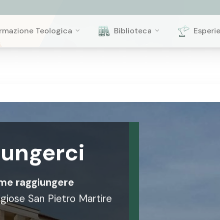
rmazione Teologica
Biblioteca
Esperi
ungerci
me raggiungere
ligiose San Pietro Martire