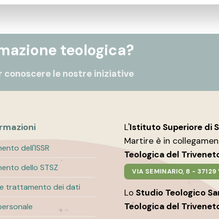
rmazione teologica?
 conoscere le nostre iniziative
ormazioni
L'
Istituto Superiore di 
Martire è in collegame
ento dell'ISSR
Teologica del Trivenet
ento dello STSZ
VIA SEMINARIO, 8 - 3712
 e trattamento dei dati
Lo
Studio Teologico S
Teologica del Trivenet
personale