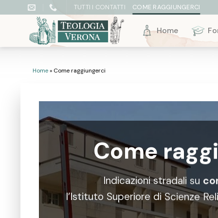
Skip
TUTTI I CONTATTI
COME RAGGIUNGERCI
to
content
Home
Fo
Home
»
Come raggiungerci
Come raggi
Indicazioni stradali su
co
l’Istituto Superiore di Scienze Re