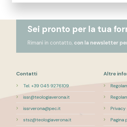
Sei pronto per la tua fo
Rimani in contatto,
con la newsletter per
Contatti
Altre inf
Tel. +39 045 9276109
Regolam
issr@teologiaverona.it
Regolam
issrverona@pec.it
Privacy
stsz@teologiaverona.it
Pagina 