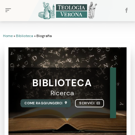
Skip
to
content
Home
»
Biblioteca
»
Biografia
BIBLIOTECA
Ricerca
COME RAGGIUNGERCI
SCRIVICI