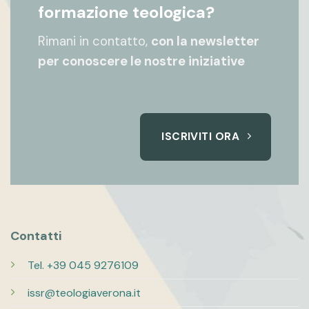
formazione teologica?
Rimani in contatto,
con la newsletter
per conoscere le nostre iniziative
ISCRIVITI ORA
Contatti
Tel. +39 045 9276109
issr@teologiaverona.it