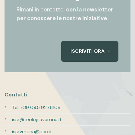
Rimani in contatto,
con la newsletter
per conoscere le nostre iniziative
ISCRIVITI ORA
Contatti
Tel. +39 045 9276109
issr@teologiaverona.it
issrverona@pec.it