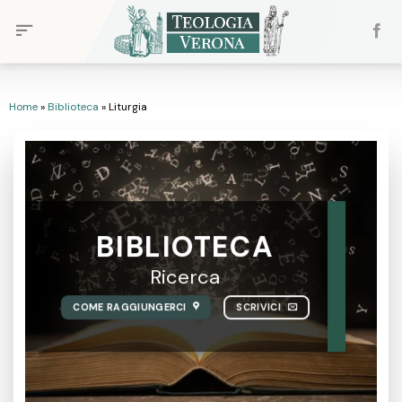
Skip
to
content
Home
»
Biblioteca
»
Liturgia
BIBLIOTECA
Ricerca
COME RAGGIUNGERCI
SCRIVICI