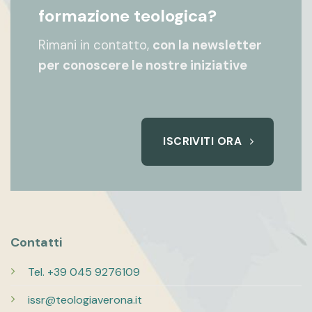
formazione teologica?
Rimani in contatto,
con la newsletter
per conoscere le nostre iniziative
ISCRIVITI ORA
Contatti
Tel. +39 045 9276109
issr@teologiaverona.it