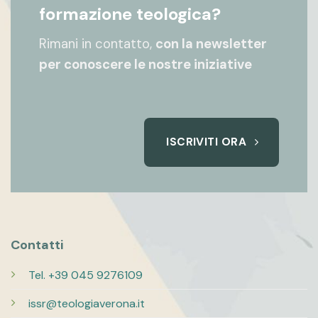
formazione teologica?
Rimani in contatto,
con la newsletter
per conoscere le nostre iniziative
ISCRIVITI ORA
Contatti
Tel. +39 045 9276109
issr@teologiaverona.it