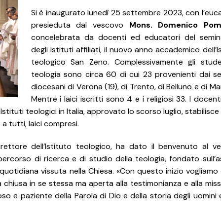
Si è inaugurato lunedì 25 settembre 2023, con l’euc
presieduta dal vescovo
Mons. Domenico Pomp
concelebrata da docenti ed educatori del semin
degli istituti affiliati, il nuovo anno accademico dell’I
teologico San Zeno. Complessivamente gli stude
teologia sono circa 60 di cui 23 provenienti dai se
diocesani di Verona (19), di Trento, di Belluno e di M
Mentre i laici iscritti sono 4 e i religiosi 33. I docen
tituti teologici in Italia, approvato lo scorso luglio, stabilisce i
a tutti, laici compresi.
irettore dell’Istituto teologico, ha dato il benvenuto al v
corso di ricerca e di studio della teologia, fondato sull’a
 quotidiana vissuta nella Chiesa. «Con questo inizio vogliamo 
 chiusa in se stessa ma aperta alla testimonianza e alla missi
 e paziente della Parola di Dio e della storia degli uomini 