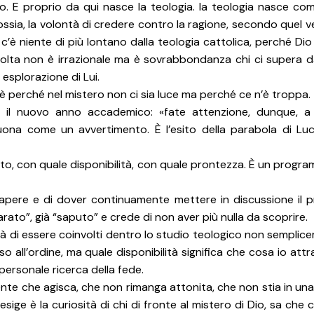
. E proprio da qui nasce la teologia. la teologia nasce co
ossia, la volontà di credere contro la ragione, secondo quel 
 c’è niente di più lontano dalla teologia cattolica, perché Di
volta non è irrazionale ma è sovrabbondanza chi ci supera d
esplorazione di Lui.
è perché nel mistero non ci sia luce ma perché ce n’è troppa.
er il nuovo anno accademico: «fate attenzione, dunque, 
ona come un avvertimento. È l’esito della parabola di Lu
o, con quale disponibilità, con quale prontezza. È un progra
apere e di dover continuamente mettere in discussione il p
arato”, già “saputo” e crede di non aver più nulla da scoprire.
ità di essere coinvolti dentro lo studio teologico non sempli
o all’ordine, ma quale disponibilità significa che cosa io att
 personale ricerca della fede.
ente che agisca, che non rimanga attonita, che non stia in un
sige è la curiosità di chi di fronte al mistero di Dio, sa che 