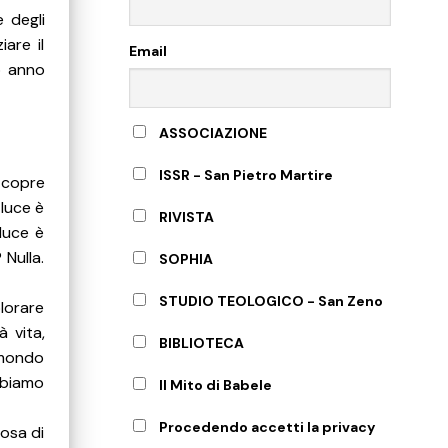
 degli
are il
Email
o anno
ASSOCIAZIONE
ISSR - San Pietro Martire
 copre
 luce è
RIVISTA
 luce è
 Nulla.
SOPHIA
STUDIO TEOLOGICO - San Zeno
plorare
à vita,
BIBLIOTECA
 mondo
obbiamo
Il Mito di Babele
Procedendo accetti la privacy
cosa di