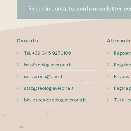
Rimani in contatto,
con la newsletter per
Contatti
Altre inf
Tel. +39 045 9276109
Regolam
issr@teologiaverona.it
Regolam
issrverona@pec.it
Privacy
stsz@teologiaverona.it
Pagina 
biblioteca@teologiaverona.it
Tutti i 