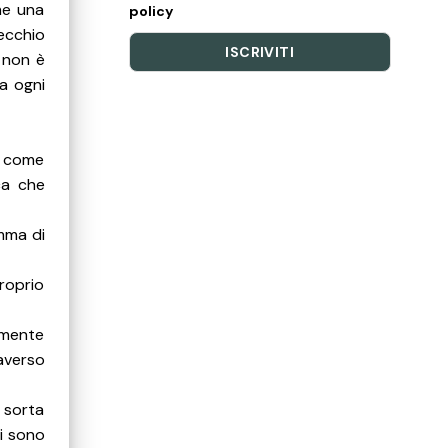
me una
policy
vecchio
o non è
a ogni
a come
ca che
mma di
roprio
cemente
raverso
a sorta
ci sono