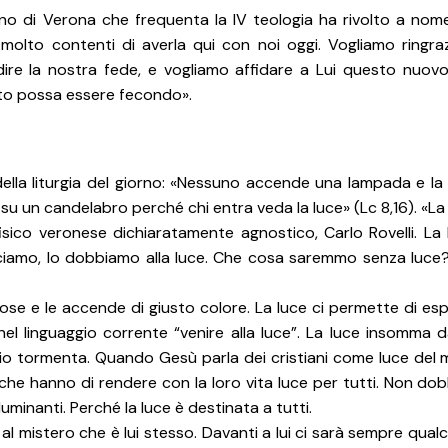
o di Verona che frequenta la IV teologia ha rivolto a nome
molto contenti di averla qui con noi oggi. Vogliamo ringrazi
ndire la nostra fede, e vogliamo affidare a Lui questo nuov
nto possa essere fecondo».
lla liturgia del giorno: «Nessuno accende una lampada e la
su un candelabro perché chi entra veda la luce» (Lc 8,16). «La
 fisico veronese dichiaratamente agnostico, Carlo Rovelli. La
osciamo, lo dobbiamo alla luce. Che cosa saremmo senza luce?
 cose e le accende di giusto colore. La luce ci permette di es
 nel linguaggio corrente “venire alla luce”. La luce insomma d
uio tormenta. Quando Gesù parla dei cristiani come luce del
tà che hanno di rendere con la loro vita luce per tutti. Non d
luminanti. Perché la luce è destinata a tutti.
al mistero che è lui stesso. Davanti a lui ci sarà sempre qual