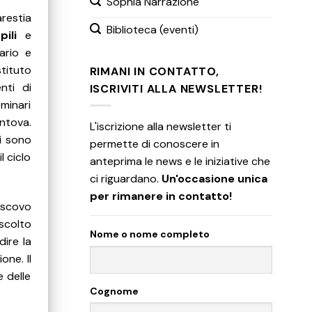
Sophia Narrazione
arestia
Biblioteca (eventi)
ili
e
ario e
stituto
RIMANI IN CONTATTO,
nti di
ISCRIVITI ALLA NEWSLETTER!
minari
antova.
L'iscrizione alla newsletter ti
ti sono
permette di conoscere in
l ciclo
anteprima le news e le iniziative che
ci riguardano.
Un'occasione unica
per rimanere in contatto!
escovo
scolto
Nome o nome completo
dire la
one. Il
e delle
Cognome