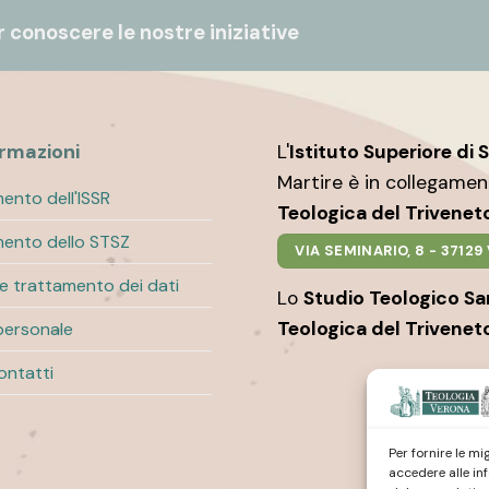
 conoscere le nostre iniziative
ormazioni
L'
Istituto Superiore di 
Martire è in collegame
ento dell'ISSR
Teologica del Trivenet
ento dello STSZ
VIA SEMINARIO, 8 - 3712
 e trattamento dei dati
Lo
Studio Teologico S
Teologica del Trivenet
personale
contatti
Per fornire le m
accedere alle in