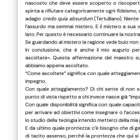
nascosto che deve essere scoperto o riscoperto
spinta a rifiutare categoricamente ogni fideismo, 
adagio
credo quia absurdum
(Tertulliano). Niente
l’assurdo ma semmai mistero. E il mistero a sua 
lato. Per questo è necessario continuare la nostra 
Se guardando al mistero la ragione vede buio non 
In conclusione, che è anche il mio augurio p
ascoltate». Questa affermazione del maestro su
abbiamo appena ascoltato.
“Come ascoltate” significa con quale atteggiament
impegno.
Con quale atteggiamento? Di chi sente di non s
punto di vista rispetto a chi invece nasce già “imp
Con quale disponibilità significa con quale capac
per arrivare ad obiettivi come insegnare o l’access
lo studio della teologia intendo metterci della mia
E da ultimo quale prontezza: c’è bisogno che di g
di tacito assenso, perché la prontezza che qui si e