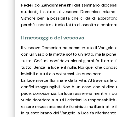
Federico Zandomeneghi
del seminario diocesan
studenti, il saluto al vescovo Domenico: «siamo 
Signore per la possibilità che ci dà di approfo
perché il nostro studio fatto di ascolto e confro
Il messaggio del vescovo
Il vescovo Domenico ha commentato il Vangelo de
con un vaso o la mette sotto un letto, ma la pone 
tutto. Così mi confidava alcuni giorni fa il noto
tutto. Senza la luce è il nulla. Noi quel che con
Invisibili a tutti e a noi stessi. Un buco nero.
La luce invece illumina e dà la vita. Attraversa le
confini irraggiungibili. Non è un caso che si dica
pace, conoscenza. La luce rasserena mentre il b
vuole ricordare a tutti i cristiani la responsabili
essere necessariamente illuministi, ma illuminati e il
In questo brano del Vangelo la luce fa riferimento 