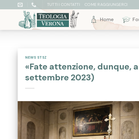
Skip
TUTTI I CONTATTI
COME RAGGIUNGERCI
to
content
Home
Fo
NEWS STSZ
«Fate attenzione, dunque, a
settembre 2023)