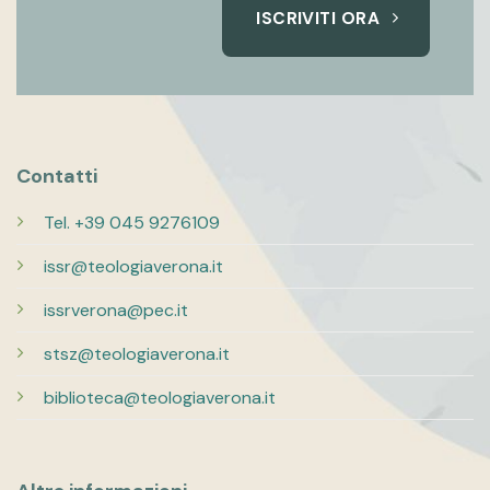
ISCRIVITI ORA
Contatti
Tel. +39 045 9276109
issr@teologiaverona.it
issrverona@pec.it
stsz@teologiaverona.it
biblioteca@teologiaverona.it