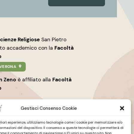
Scienze Religiose
San Pietro
nto accademico con la
Facoltà
o
9 VERONA
an Zeno
è affiliato alla
Facoltà
o
Gestisci Consenso Cookie
igliori esperienze, utilizziamo tecnologie come i cookie per memorizzare e/o
formazioni del dispositivo. Il consenso a queste tecnologie ci permetterà di
ome il comportamento di navigazione o ID unici su questo sito. Non