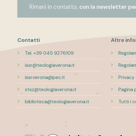
Rimani in contatto,
con la newsletter per
Contatti
Altre inf
Tel. +39 045 9276109
Regolam
issr@teologiaverona.it
Regolam
issrverona@pec.it
Privacy
stsz@teologiaverona.it
Pagina 
biblioteca@teologiaverona.it
Tutti i 