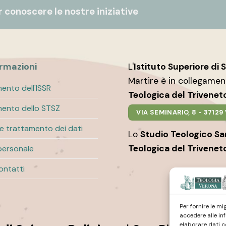
 conoscere le nostre iniziative
ormazioni
L'
Istituto Superiore di 
Martire è in collegame
ento dell'ISSR
Teologica del Trivenet
ento dello STSZ
VIA SEMINARIO, 8 - 3712
 e trattamento dei dati
Lo
Studio Teologico S
Teologica del Trivenet
personale
contatti
Per fornire le m
accedere alle in
elaborare dati c