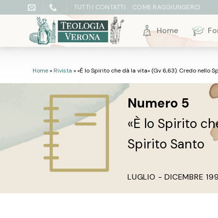
Skip
TUTTI I CONTATTI
COME RAGGIUNGERCI
to
content
Home
Fo
Home
»
Rivista
»
«È lo Spirito che dà la vita» (Gv 6,63). Credo nello S
Numero 5
«È lo Spirito ch
Spirito Santo
LUGLIO - DICEMBRE 19