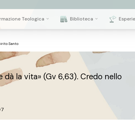
rmazione Teologica
Biblioteca
Esperi
pirito Santo
e dà la vita» (Gv 6,63). Credo nello
97