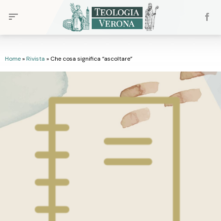
Skip
to
content
Home
»
Rivista
»
Che cosa significa “ascoltare”