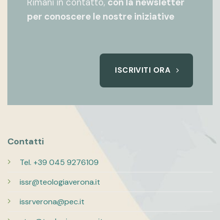
Rimani in contatto,
con la newsletter
per conoscere le nostre iniziative
ISCRIVITI ORA
Contatti
Tel. +39 045 9276109
issr@teologiaverona.it
issrverona@pec.it