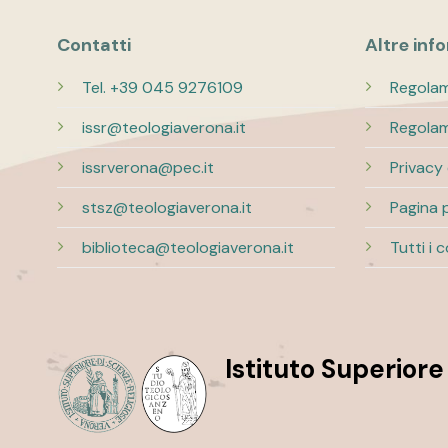
Contatti
Altre inf
Tel. +39 045 9276109
Regolam
issr@teologiaverona.it
Regolam
issrverona@pec.it
Privacy
stsz@teologiaverona.it
Pagina 
biblioteca@teologiaverona.it
Tutti i 
Istituto Superiore