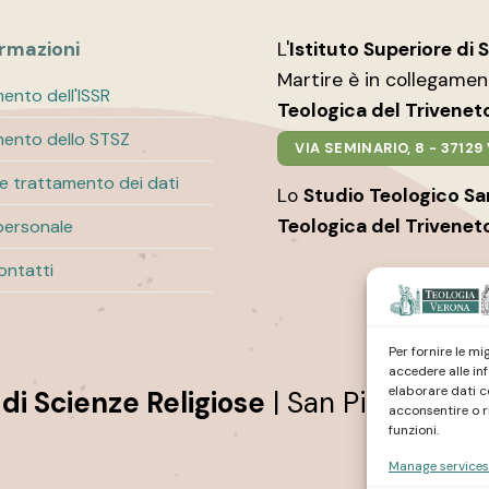
ormazioni
L'
Istituto Superiore di 
Martire è in collegame
ento dell'ISSR
Teologica del Trivenet
ento dello STSZ
VIA SEMINARIO, 8 - 3712
 e trattamento dei dati
Lo
Studio Teologico S
Teologica del Trivenet
personale
contatti
Per fornire le m
accedere alle in
elaborare dati c
 di Scienze Religiose
| San Pietro Mar
acconsentire o r
funzioni.
Manage services