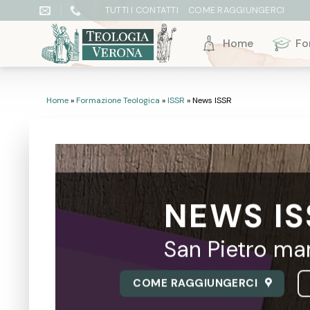
Skip
TUTTI I CONTATTI
COME RAGGIUNGERCI
to
content
Home
Fo
Home
»
Formazione Teologica
»
ISSR
»
News ISSR
NEWS IS
San Pietro mar
COME RAGGIUNGERCI