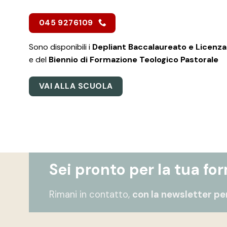
045 9276109
Sono disponibili i
Depliant Baccalaureato e Licenza
e del
Biennio di Formazione Teologico Pastorale
VAI ALLA SCUOLA
Sei pronto per la tua fo
Rimani in contatto,
con la newsletter per