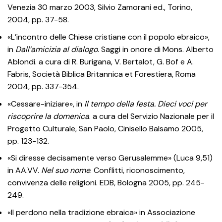
Venezia 30 marzo 2003, Silvio Zamorani ed., Torino,
2004, pp. 37-58.
«L’incontro delle Chiese cristiane con il popolo ebraico»,
in
Dall’amicizia al dialogo
. Saggi in onore di Mons. Alberto
Ablondi. a cura di R. Burigana, V. Bertalot, G. Bof e A.
Fabris, Società Biblica Britannica et Forestiera, Roma
2004, pp. 337-354.
«Cessare-iniziare», in
Il
tempo della festa. Dieci voci per
riscoprire la domenica
. a cura del Servizio Nazionale per il
Progetto Culturale, San Paolo, Cinisello Balsamo 2005,
pp. 123-132.
«Si diresse decisamente verso Gerusalemme» (Luca 9,51)
in AA.VV.
Nel suo nome
. Conflitti, riconoscimento,
convivenza delle religioni. EDB, Bologna 2005, pp. 245-
249.
«Il perdono nella tradizione ebraica» in Associazione