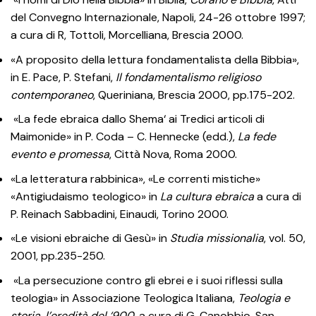
del Convegno Internazionale, Napoli, 24-26 ottobre 1997;
a cura di R, Tottoli, Morcelliana, Brescia 2000.
«A proposito della lettura fondamentalista della Bibbia»,
in E. Pace, P. Stefani,
Il fondamentalismo religioso
contemporaneo
, Queriniana, Brescia 2000, pp.175-202.
«La fede ebraica dallo Shema‘ ai Tredici articoli di
Maimonide» in P. Coda – C. Hennecke (edd.),
La fede
evento e promessa
, Città Nova, Roma 2000.
«La letteratura rabbinica», «Le correnti mistiche»
«Antigiudaismo teologico» in
La cultura ebraica
a cura di
P. Reinach Sabbadini, Einaudi, Torino 2000.
«Le visioni ebraiche di Gesù» in
Studia missionalia
, vol. 50,
2001, pp.235-250.
«La persecuzione contro gli ebrei e i suoi riflessi sulla
teologia» in Associazione Teologica Italiana,
Teologia e
storia, l’eredità del ‘900
, a cura di G. Canobbio, San