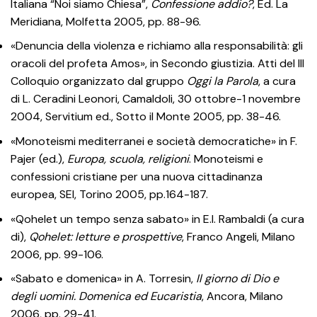
Italiana “Noi siamo Chiesa”,
Confessione addio?
, Ed. La
Meridiana, Molfetta 2005, pp. 88-96.
«Denuncia della violenza e richiamo alla responsabilità: gli
oracoli del profeta Amos», in Secondo giustizia. Atti del III
Colloquio organizzato dal gruppo
Oggi la Parola
, a cura
di L. Ceradini Leonori, Camaldoli, 30 ottobre-1 novembre
2004, Servitium ed., Sotto il Monte 2005, pp. 38-46.
«Monoteismi mediterranei e società democratiche» in F.
Pajer (ed.),
Europa, scuola, religioni
. Monoteismi e
confessioni cristiane per una nuova cittadinanza
europea, SEI, Torino 2005, pp.164-187.
«Qohelet un tempo senza sabato» in E.I. Rambaldi (a cura
di),
Qohelet: letture e prospettive
, Franco Angeli, Milano
2006, pp. 99-106.
«Sabato e domenica» in A. Torresin,
Il giorno di Dio e
degli uomini. Domenica ed Eucaristia
, Ancora, Milano
2006, pp. 29-41.