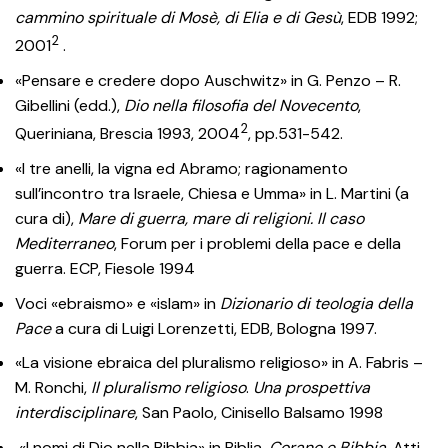
cammino spirituale di Mosè, di Elia e di Gesù
, EDB 1992;
2
2001
.
«Pensare e credere dopo Auschwitz» in G. Penzo – R.
Gibellini (edd.),
Dio nella filosofia del Novecento
,
2
Queriniana, Brescia 1993, 2004
, pp.531-542.
«I tre anelli, la vigna ed Abramo; ragionamento
sull’incontro tra Israele, Chiesa e Umma» in L. Martini (a
cura di),
Mare di guerra, mare di religioni. Il caso
Mediterraneo
, Forum per i problemi della pace e della
guerra. ECP, Fiesole 1994
Voci «ebraismo» e «islam» in
Dizionario di teologia della
Pace
a cura di Luigi Lorenzetti, EDB, Bologna 1997.
«La visione ebraica del pluralismo religioso» in A. Fabris –
M. Ronchi,
Il pluralismo religioso
.
Una prospettiva
interdisciplinare
, San Paolo, Cinisello Balsamo 1998
«I nomi di Dio nella Bibbia» in Biblia,
Corano e Bibbia
, Atti