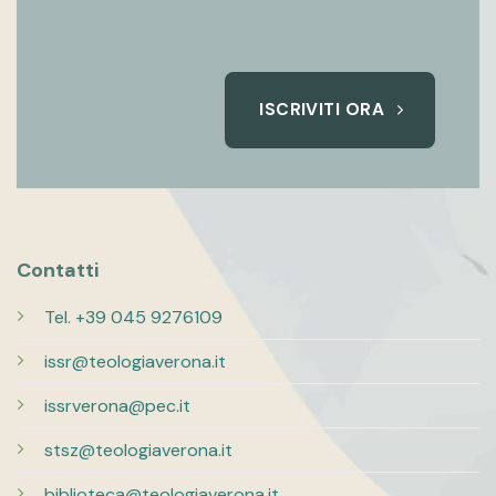
ISCRIVITI ORA
Contatti
Tel. +39 045 9276109
issr@teologiaverona.it
issrverona@pec.it
stsz@teologiaverona.it
biblioteca@teologiaverona.it