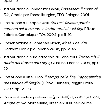
pp.13-15
Introduzione a Benedetto Calati,
Conoscere il cuore di
Dio
, Omelie per l’anno liturgico, EDB, Bologna 2001.
Prefazione a E. Kopciowski,
Shema‘. Queste parole
saranno nel tuo cuore e le ripeterai ai tuoi figli
, Effatà
Editrice, Cantalupa (TO), 2004, pp.5-10.
Presentazione a Jonathan Kirsch,
Mosè, una vita
,
Garzanti Libri s.p.a., Milano 2005, pp. V-XVI.
Introduzione e cura editoriale di Liana Millu,
Tagebuch
.
Il
diario del ritorno dal Lager
, Giuntina, Firenze 2006, pp.9-
22.
Prefazione a Rita Fulco,
Il tempo della fine. L’apocalittica
messianica di Sergio Quinzio,
Diabasis, Reggio Emilia
2007, pp. 13-20.
Cura editoriale e prefazione (pp. 9-18) di,
I Libri di Biblia,
Amore di Dio
, Morcelliana, Brescia 2008, nel volume