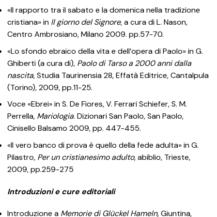
«Il rapporto tra il sabato e la domenica nella tradizione
cristiana» in
Il giorno del Signore
, a cura di L. Nason,
Centro Ambrosiano, Milano 2009. pp.57-70.
«Lo sfondo ebraico della vita e dell’opera di Paolo» in G.
Ghiberti (a cura di),
Paolo di Tarso a 2000 anni dalla
nascita
, Studia Taurinensia 28, Effatà Editrice, Cantalpula
(Torino), 2009, pp.11-25.
Voce «Ebrei» in S. De Fiores, V. Ferrari Schiefer, S. M.
Perrella,
Mariologia
. Dizionari San Paolo, San Paolo,
Cinisello Balsamo 2009, pp. 447-455.
«Il vero banco di prova è quello della fede adulta» in G.
Pilastro,
Per un cristianesimo adulto
, abiblio, Trieste,
2009, pp.259-275
Introduzioni e cure editoriali
Introduzione a
Memorie di Glückel Hameln,
Giuntina,