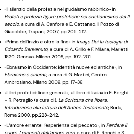
«Il silenzio della profezia nel giudaismo rabbinico» in
Profeti e profezia figure profetiche nel cristianesimo del II
secolo
, a cura di A. Canfora e E. Cattaneo. Il Pozzo di
Giacobbe, Trapani, 2007, pp.205-212.
«Prima dell’inizio e oltre la fine» in
Imago Dei la teologia di
Edoardo Benvenuto
, a cura di A. Grillo e F. Milana, Marietti
1820, Genova-Milano 2008, pp. 192-201.
«Ebraismo in Occidente: identità nuove ed antiche», in
Ebraismo e cinema
, a cura di G. Martini, Centro
Ambrosiano, Milano 2008, pp. 17-38.
«I libri profetici: linee generali», «Il libro di Isaia» in E. Borghi
– R. Petraglio (a cura di),
La Scrittura che libera.
Introduzione alla lettura dell’Antico Testamento
, Borla,
Roma 2008, pp.223-242.
«L’amore errante: l’esperienza del peccato», in
Perdere il
cuore. I racconti dell’amore vero,
a cura di E. Ronchi e S.