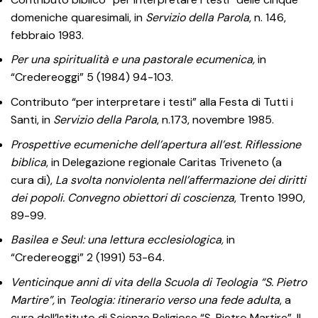
domeniche quaresimali, in
Servizio della Parola
, n. 146,
febbraio 1983.
Per una spiritualità e una pastorale ecumenica,
in
“Credereoggi” 5 (1984) 94-103.
Contributo “per interpretare i testi” alla Festa di Tutti i
Santi, in
Servizio della Parola
, n.173, novembre 1985.
Prospettive ecumeniche dell’apertura all’est. Riflessione
biblica
, in Delegazione regionale Caritas Triveneto (a
cura di),
La svolta nonviolenta nell’affermazione dei diritti
dei popoli. Convegno obiettori di coscienza
, Trento 1990,
89-99.
Basilea e Seul: una lettura ecclesiologica,
in
“Credereoggi” 2 (1991) 53-64.
Venticinque anni di vita della Scuola di Teologia “S. Pietro
Martire”,
in
Teologia: itinerario verso una fede
adulta
, a
cura dell’Istituto di
Scienze Religiose “S .Pietro Martire”, Il