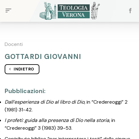
Skip
to
content
Docenti
GOTTARDI GIOVANNI
INDIETRO
Pubblicazioni:
Dall’esperienza di Dio al libro di Dio
, in “Credereoggi” 2
(1981) 31-42.
I profeti: guida alla presenza di Dio nella storia
, in
“Credereoggi” 3 (1983) 39-53.
Contributo biblico “per interpretare i testi” delle cinque