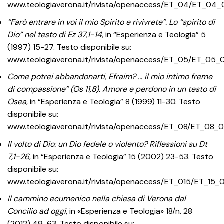
www.teologiaverona.it/rivista/openaccess/ET_04/ET_04
“Farò entrare in voi il mio Spirito e rivivrete”. Lo “spirito di
Dio” nel testo di Ez 37,1-14
, in “Esperienza e Teologia” 5
(1997) 15-27. Testo disponibile su:
www.teologiaverona.it/rivista/openaccess/ET_05/ET_05_
Come potrei abbandonarti, Efraim? … il mio intimo freme
di compassione” (Os 11,8). Amore e perdono in un testo di
Osea
, in “Esperienza e Teologia” 8 (1999) 11-30. Testo
disponibile su:
www.teologiaverona.it/rivista/openaccess/ET_08/ET_08_
Il volto di Dio: un Dio fedele o violento? Riflessioni su Dt
7,1-26
, in “Esperienza e Teologia” 15 (2002) 23-53. Testo
disponibile su:
www.teologiaverona.it/rivista/openaccess/ET_015/ET_15
Il cammino ecumenico nella chiesa di Verona dal
Concilio ad oggi
, in «Esperienza e Teologia» 18/n. 28
(2012) 49-63. Testo disponibile su: