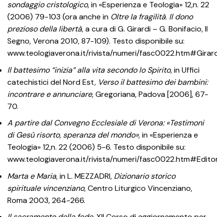
sondaggio cristologico
, in «Esperienza e Teologia» 12,n. 22
(2006) 79-103 (ora anche in
Oltre la fragilità
.
Il dono
prezioso della libertà
, a cura di G. Girardi – G. Bonifacio, Il
Segno, Verona 2010, 87-109). Testo disponibile su:
www.teologiaverona.it/rivista/numeri/fasc0022.htm#Girard
Il battesimo “inizia” alla vita secondo lo Spirito
, in Uffici
catechistici del Nord Est,
Verso il battesimo dei bambini:
incontrare e annunciare
, Gregoriana, Padova [2006], 67-
70.
A partire dal Convegno Ecclesiale di Verona: «Testimoni
di Gesù risorto, speranza del mondo»
, in «Esperienza e
Teologia» 12,n. 22 (2006) 5-6. Testo disponibile su:
www.teologiaverona.it/rivista/numeri/fasc0022.htm#Editor
Marta e Maria
, in L. MEZZADRI,
Dizionario storico
spirituale vincenziano
, Centro Liturgico Vincenziano,
Roma 2003, 264-266.
Il sacramento della fede
. XII Corso di aggiornamento per