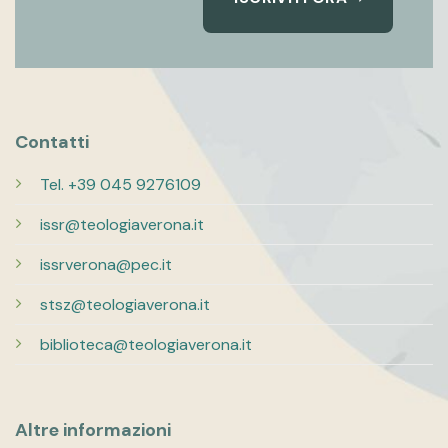
Contatti
Tel. +39 045 9276109
issr@teologiaverona.it
issrverona@pec.it
stsz@teologiaverona.it
biblioteca@teologiaverona.it
Altre informazioni