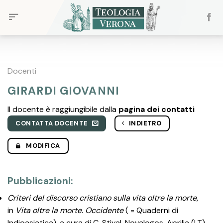
Skip
to
content
Docenti
GIRARDI GIOVANNI
Il docente è raggiungibile dalla
pagina dei contatti
CONTATTA DOCENTE
INDIETRO
MODIFICA
Pubblicazioni:
Criteri del discorso cristiano sulla vita oltre la morte
,
in
Vita oltre la morte. Occidente
( = Quaderni di
Indioasiatica), a cura di C. Stival, Novalogos, Aprilia (LT)