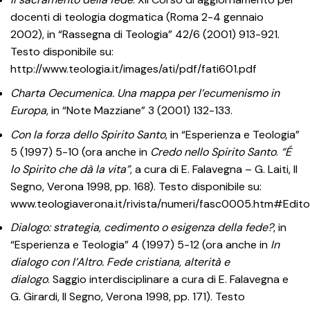
docenti di teologia dogmatica (Roma 2-4 gennaio
2002), in “Rassegna di Teologia” 42/6 (2001) 913-921.
Testo disponibile su:
http://www.teologia.it/images/ati/pdf/fati601.pdf
Charta Oecumenica. Una mappa per l’ecumenismo in
Europa
, in “Note Mazziane” 3 (2001) 132-133.
Con la forza dello Spirito Santo
, in “Esperienza e Teologia”
5 (1997) 5-10 (ora anche in
Credo nello Spirito Santo
.
“É
lo Spirito che dà la vita”
, a cura di E. Falavegna – G. Laiti, Il
Segno, Verona 1998, pp. 168). Testo disponibile su:
www.teologiaverona.it/rivista/numeri/fasc0005.htm#Editor
Dialogo: strategia, cedimento o esigenza della fede?
, in
“Esperienza e Teologia” 4 (1997) 5-12 (ora anche in
In
dialogo con l’Altro. Fede cristiana, alterità e
dialogo
.
Saggio interdisciplinare a cura di E. Falavegna e
G. Girardi, Il Segno, Verona 1998, pp. 171). Testo