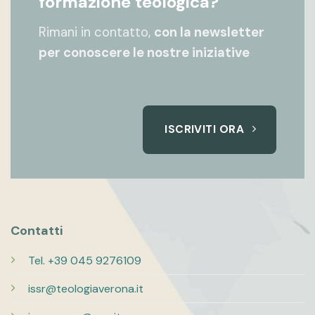
formazione teologica?
Rimani in contatto,
con la newsletter
per conoscere le nostre iniziative
ISCRIVITI ORA
Contatti
Tel. +39 045 9276109
issr@teologiaverona.it