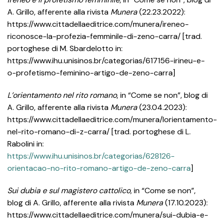
A. Grillo, afferente alla rivista
Munera
(22.23.2022):
https://www.cittadellaeditrice.com/munera/ireneo-
riconosce-la-profezia-femminile-di-zeno-carra/ [trad.
portoghese di M. Sbardelotto in:
https://www.ihu.unisinos.br/categorias/617156-irineu-e-
o-profetismo-feminino-artigo-de-zeno-carra]
L’orientamento nel rito romano
, in “Come se non”, blog di
A. Grillo, afferente alla rivista
Munera
(23.04.2023):
https://www.cittadellaeditrice.com/munera/lorientamento-
nel-rito-romano-di-z-carra/ [trad. portoghese di L.
Rabolini in:
https://www.ihu.unisinos.br/categorias/628126-
orientacao-no-rito-romano-artigo-de-zeno-carra
]
Sui dubia e sul magistero cattolico
, in “Come se non”,
blog di A. Grillo, afferente alla rivista
Munera
(17.10.2023):
https://www.cittadellaeditrice.com/munera/sui-dubia-e-