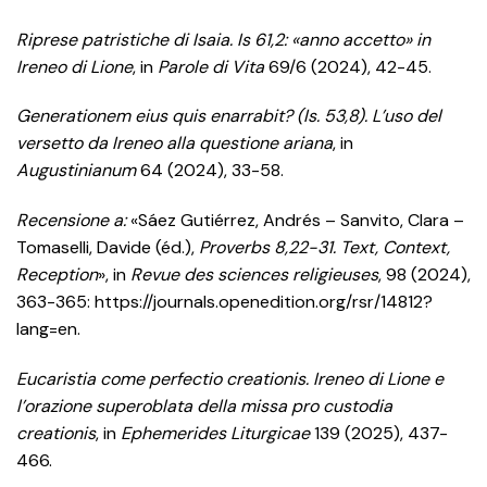
Riprese patristiche di Isaia. Is 61,2: «anno accetto» in
Ireneo di Lione
, in
Parole di Vita
69/6 (2024), 42-45.
Generationem eius quis enarrabit? (Is. 53,8).
L’uso del
versetto da Ireneo alla questione ariana
, in
Augustinianum
64 (2024), 33-58.
Recensione a:
«Sáez Gutiérrez, Andrés – Sanvito, Clara –
Tomaselli, Davide (éd.),
Proverbs 8,22-31. Text, Context,
Reception
», in
Revue des sciences religieuses
, 98 (2024),
363-365: https://journals.openedition.org/rsr/14812?
lang=en.
Eucaristia come perfectio creationis. Ireneo di Lione e
l’orazione superoblata della missa pro custodia
creationis
, in
Ephemerides Liturgicae
139 (2025), 437-
466.