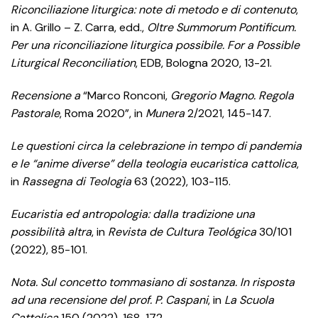
Riconciliazione liturgica: note di metodo e di contenuto
,
in A. Grillo – Z. Carra, edd.,
Oltre Summorum Pontificum.
Per una riconciliazione liturgica possibile. For a Possible
Liturgical Reconciliation
, EDB, Bologna 2020, 13-21.
Recensione a
“Marco Ronconi,
Gregorio Magno. Regola
Pastorale
, Roma 2020”, in
Munera
2/2021, 145-147.
Le questioni circa la celebrazione in tempo di pandemia
e le “anime diverse” della teologia eucaristica cattolica
,
in
Rassegna di Teologia
63 (2022), 103-115.
Eucaristia ed antropologia: dalla tradizione una
possibilità altra
, in
Revista de Cultura Teológica
30/101
(2022), 85-101.
Nota. Sul concetto tommasiano di sostanza. In risposta
ad una recensione del prof. P. Caspani
, in
La Scuola
Cattolica
150 (2022), 168-172.