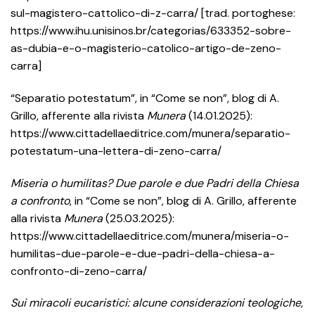
sul-magistero-cattolico-di-z-carra/ [trad. portoghese:
https://www.ihu.unisinos.br/categorias/633352-sobre-
as-dubia-e-o-magisterio-catolico-artigo-de-zeno-
carra]
“Separatio potestatum”, in “Come se non”, blog di A.
Grillo, afferente alla rivista
Munera
(14.01.2025):
https://www.cittadellaeditrice.com/munera/separatio-
potestatum-una-lettera-di-zeno-carra/
Miseria o humilitas? Due parole e due Padri della Chiesa
a confronto
, in “Come se non”, blog di A. Grillo, afferente
alla rivista
Munera
(25.03.2025):
https://www.cittadellaeditrice.com/munera/miseria-o-
humilitas-due-parole-e-due-padri-della-chiesa-a-
confronto-di-zeno-carra/
Sui miracoli eucaristici: alcune considerazioni teologiche
,