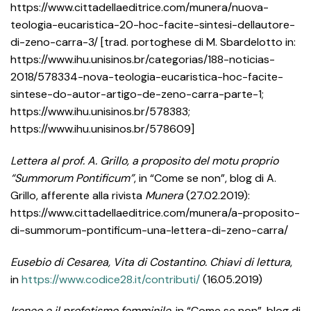
https://www.cittadellaeditrice.com/munera/nuova-
teologia-eucaristica-20-hoc-facite-sintesi-dellautore-
di-zeno-carra-3/ [trad. portoghese di M. Sbardelotto in:
https://www.ihu.unisinos.br/categorias/188-noticias-
2018/578334-nova-teologia-eucaristica-hoc-facite-
sintese-do-autor-artigo-de-zeno-carra-parte-1;
https://www.ihu.unisinos.br/578383;
https://www.ihu.unisinos.br/578609]
Lettera al prof. A. Grillo, a proposito del motu proprio
“Summorum Pontificum”
, in “Come se non”, blog di A.
Grillo, afferente alla rivista
Munera
(27.02.2019):
https://www.cittadellaeditrice.com/munera/a-proposito-
di-summorum-pontificum-una-lettera-di-zeno-carra/
Eusebio di Cesarea, Vita di Costantino. Chiavi di lettura
,
in
https://www.codice28.it/contributi/
(16.05.2019)
Ireneo e il profetismo femminile
, in “Come se non”, blog di