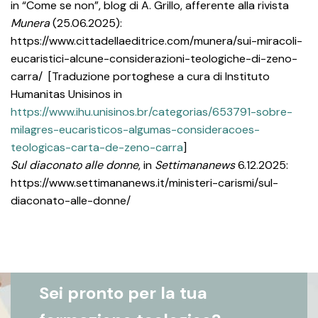
in “Come se non”, blog di A. Grillo, afferente alla rivista
Munera
(25.06.2025):
https://www.cittadellaeditrice.com/munera/sui-miracoli-
eucaristici-alcune-considerazioni-teologiche-di-zeno-
carra/ [Traduzione portoghese a cura di Instituto
Humanitas Unisinos in
https://www.ihu.unisinos.br/categorias/653791-sobre-
milagres-eucaristicos-algumas-consideracoes-
teologicas-carta-de-zeno-carra
]
Sul diaconato alle donne
, in
Settimananews
6.12.2025:
https://www.settimananews.it/ministeri-carismi/sul-
diaconato-alle-donne/
Sei pronto per la tua