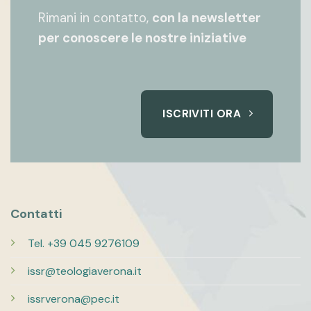
Rimani in contatto,
con la newsletter
per conoscere le nostre iniziative
ISCRIVITI ORA
Contatti
Tel. +39 045 9276109
issr@teologiaverona.it
issrverona@pec.it