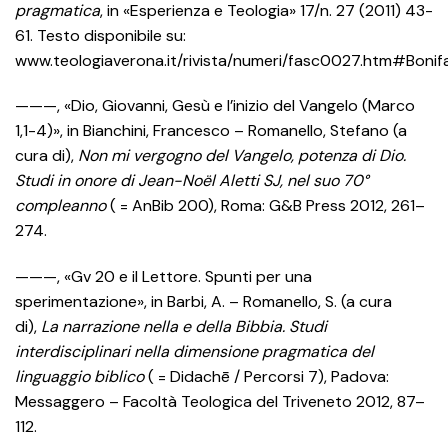
pragmatica
, in «Esperienza e Teologia» 17/n. 27 (2011) 43-
61. Testo disponibile su:
www.teologiaverona.it/rivista/numeri/fasc0027.htm#Bonif
———, «Dio, Giovanni, Gesù e l’inizio del Vangelo (Marco
1,1-4)», in Bianchini, Francesco – Romanello, Stefano (a
cura di),
Non mi vergogno del Vangelo, potenza di Dio.
Studi in onore di Jean-Noël Aletti SJ, nel suo 70°
compleanno
( = AnBib 200), Roma: G&B Press 2012, 261–
274.
———, «Gv 20 e il Lettore. Spunti per una
sperimentazione», in Barbi, A. – Romanello, S. (a cura
di),
La narrazione nella e della Bibbia. Studi
interdisciplinari nella dimensione pragmatica del
linguaggio biblico
( = Didachē / Percorsi 7), Padova:
Messaggero – Facoltà Teologica del Triveneto 2012, 87–
112.