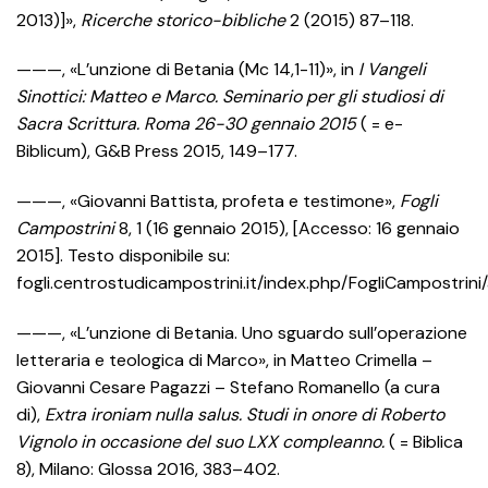
2013)]»,
Ricerche storico-bibliche
2 (2015) 87–118.
———, «L’unzione di Betania (Mc 14,1-11)», in
I Vangeli
Sinottici: Matteo e Marco. Seminario per gli studiosi di
Sacra Scrittura. Roma 26-30 gennaio 2015
( = e-
Biblicum), G&B Press 2015, 149–177.
———, «Giovanni Battista, profeta e testimone»,
Fogli
Campostrini
8, 1 (16 gennaio 2015), [Accesso: 16 gennaio
2015]. Testo disponibile su:
fogli.centrostudicampostrini.it/index.php/FogliCampostrini/
———, «L’unzione di Betania. Uno sguardo sull’operazione
letteraria e teologica di Marco», in Matteo Crimella –
Giovanni Cesare Pagazzi – Stefano Romanello (a cura
di),
Extra ironiam nulla salus. Studi in onore di Roberto
Vignolo in occasione del suo LXX compleanno.
( = Biblica
8), Milano: Glossa 2016, 383–402.