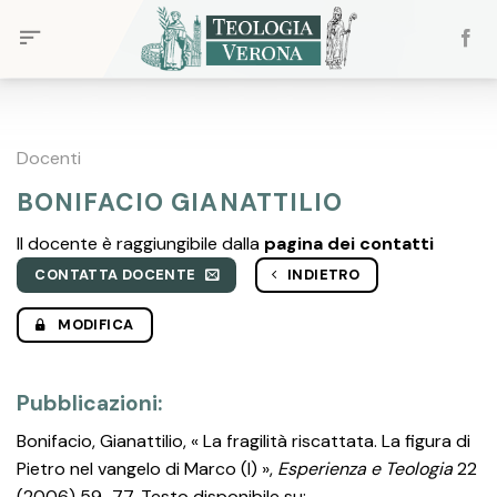
Skip
to
content
Docenti
BONIFACIO GIANATTILIO
Il docente è raggiungibile dalla
pagina dei contatti
CONTATTA DOCENTE
INDIETRO
MODIFICA
Pubblicazioni:
Bonifacio, Gianattilio, « La fragilità riscattata. La figura di
Pietro nel vangelo di Marco (I) »,
Esperienza e Teologia
22
(2006) 59–77. Testo disponibile su: