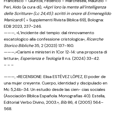
Francesco – Giuntoli, Federico – Marcheselli, Maurizio –
Peri, Aldo (a cura di),
«Aprì loro la mente all’intelligenza
delle Scritture» (Lc 24,45): scritti in onore di Ermenegildo
Manicardi
( = Supplementi Rivista Biblica 69), Bologna:
EDB 2023, 237–246.
———, «L’incidente del tempio: dal rinnovamento
escatologico alla confessione cristologica»,
Ricerche
Storico Bibliche
35, 2 (2023) 137–160.
———,«Carismi e ministeri in 1Cor 12-14: una proposta di
lettura»,
Esperienza e Teologia
8 n.s. (2024) 33–42.
– – –
———, «RECENSIONE: Elisa ESTÉVEZ LÓPEZ, El poder de
una mujer creyente. Cuerpo, identidad y discipulado en
Mc 5,24b-34. Un estudio desde las cien- cias sociales
(Asociación Bíblica Española. Monografías 40). Estella,
Editorial Verbo Divino, 2003.»,
Bib
86, 4 (2005) 564–
568.