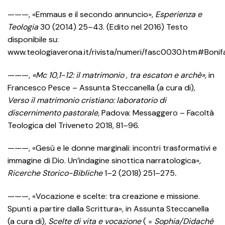
———, «Emmaus e il secondo annuncio»,
Esperienza e
Teologia
30 (2014) 25–43. (Edito nel 2016) Testo
disponibile su:
www.teologiaverona.it/rivista/numeri/fasc0030.htm#Bonif
———,
«Mc 10,1-12: il matrimonio , tra escaton e archè»,
in
Francesco Pesce – Assunta Steccanella (a cura di)
,
Verso il matrimonio cristiano: laboratorio di
discernimento pastorale,
Padova: Messaggero – Facoltà
Teologica del Triveneto 2018, 81–96.
———,
«Gesù e le donne marginali: incontri trasformativi e
immagine di Dio. Un’indagine sinottica narratologica»
,
Ricerche
S
torico-
B
ibliche
1–2 (2018) 251–275
.
———,
«Vocazione e scelte: tra creazione e missione.
Spunti a partire dalla Scrittura»
,
in Assunta Steccanella
(a cura di)
, Scelte di vita e vocazione
( =
Sophia/Didaché