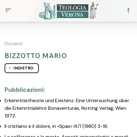
Skip
to
content
Docenti
BIZZOTTO MARIO
INDIETRO
Pubblicazioni:
Erkenntnistheorie und Existenz. Eine Untersuchung über
die Erkenntnislehre Bonaventuras, Notring Verlag, Wien
1972.
Il cristiano e il dolore, in «Spas» IX/1 (1980) 3-16.
La sofferenza e la morte. Aspetti antropologici e morali,