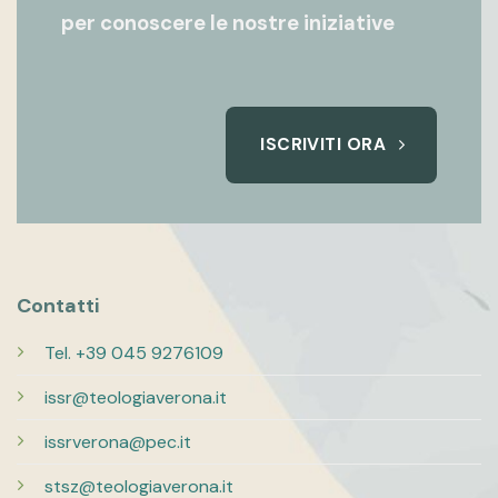
per conoscere le nostre iniziative
ISCRIVITI ORA
Contatti
Tel. +39 045 9276109
issr@teologiaverona.it
issrverona@pec.it
stsz@teologiaverona.it