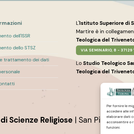
ormazioni
L'
Istituto Superiore di 
Martire è in collegame
ento dell'ISSR
Teologica del Trivenet
ento dello STSZ
VIA SEMINARIO, 8 - 3712
 e trattamento dei dati
Lo
Studio Teologico S
Teologica del Trivenet
personale
contatti
Per fornire le m
accedere alle in
elaborare dati c
 di Scienze Religiose
| San Pietro Mar
acconsentire o r
funzioni.