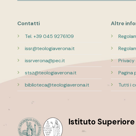
Contatti
Altre inf
Tel. +39 045 9276109
Regolam
issr@teologiaverona.it
Regolam
issrverona@pec.it
Privacy
stsz@teologiaverona.it
Pagina 
biblioteca@teologiaverona.it
Tutti i 
Istituto Superiore