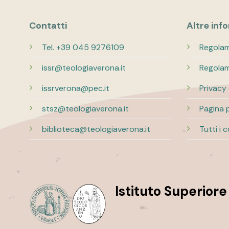
Contatti
Altre inf
Tel. +39 045 9276109
Regolam
issr@teologiaverona.it
Regolam
issrverona@pec.it
Privacy
stsz@teologiaverona.it
Pagina 
biblioteca@teologiaverona.it
Tutti i 
Istituto Superiore