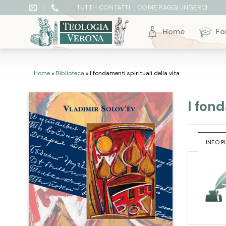
Skip
TUTTI I CONTATTI
COME RAGGIUNGERCI
to
content
Home
Fo
Home
»
Biblioteca
»
I fondamenti spirituali della vita
I fond
INFO P