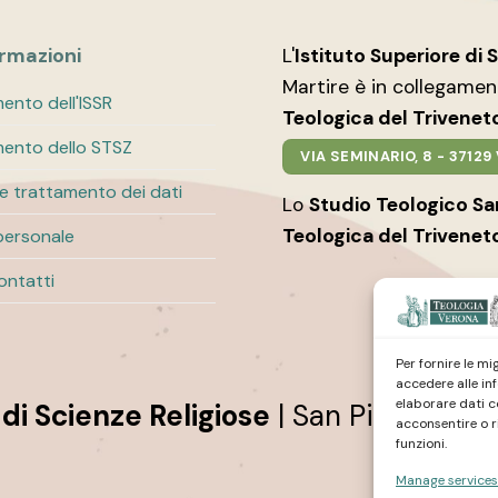
ormazioni
L'
Istituto Superiore di 
Martire è in collegame
ento dell'ISSR
Teologica del Trivenet
ento dello STSZ
VIA SEMINARIO, 8 - 3712
 e trattamento dei dati
Lo
Studio Teologico S
Teologica del Trivenet
personale
contatti
Per fornire le m
accedere alle in
elaborare dati c
 di Scienze Religiose
| San Pietro Mar
acconsentire o r
funzioni.
Manage services