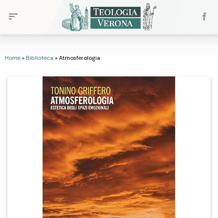
Skip
to
content
Home
»
Biblioteca
»
Atmosferologia